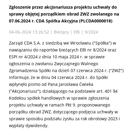
Zgłoszenie przez akcjonariusza projektu uchwały do
sprawy objętej porządkiem obrad ZWZ zwołanego na
07.06.2024 r. CDA Spółka Akcyjna (PLCDA0000018)
04-06-2024 13:26:52 | Bieżący | EBI | 9/2024
Zarząd CDA S.A. z siedzibą we Wrocławiu ("Spółka") w
nawiązaniu do raportów bieżących EBI nr 8/2024 oraz
ESPI nr 4/2024 z dnia 10 maja 2024 r. w sprawie
ogłoszenia o zwołaniu Zwyczajnego Walnego
Zgromadzenia Spółki na dzień 07 czerwca 2024 r. ("ZWZ")
informuje, że w dniu 04 czerwca 2024 r. do Spółki
wpłynęło pismo od Pana Jarosława Ćwieka
("Akcjonariusz"), działającego na podstawie art. 401 §4
Kodeksu spółek handlowych w sprawie zgłoszenia
projektu uchwały w ramach Pkt 9. proponowanego
porządku obrad ZWZ, dotyczącego podjęcia uchwały w
sprawie sposobu podziału zysku za rok obrotowy 2023 i
wypłaty dywidendy.