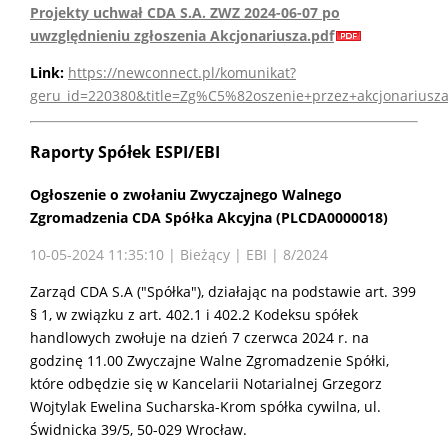
Projekty uchwał CDA S.A. ZWZ 2024-06-07 po
uwzględnieniu zgłoszenia Akcjonariusza.pdf
Link:
https://newconnect.pl/komunikat?
geru_id=220380&title=Zg%C5%82oszenie+przez+akcjonari
Raporty Spółek ESPI/EBI
Ogłoszenie o zwołaniu Zwyczajnego Walnego
Zgromadzenia CDA Spółka Akcyjna (PLCDA0000018)
10-05-2024 11:35:10 | Bieżący | EBI | 8/2024
Zarząd CDA S.A ("Spółka"), działając na podstawie art. 399
§ 1, w związku z art. 402.1 i 402.2 Kodeksu spółek
handlowych zwołuje na dzień 7 czerwca 2024 r. na
godzinę 11.00 Zwyczajne Walne Zgromadzenie Spółki,
które odbędzie się w Kancelarii Notarialnej Grzegorz
Wojtylak Ewelina Sucharska-Krom spółka cywilna, ul.
Świdnicka 39/5, 50-029 Wrocław.