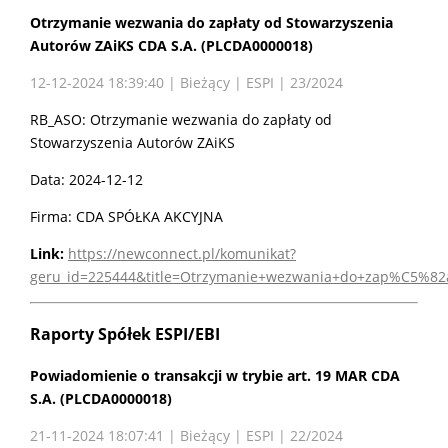
Otrzymanie wezwania do zapłaty od Stowarzyszenia
Autorów ZAiKS CDA S.A. (PLCDA0000018)
12-12-2024 18:39:40 | Bieżący | ESPI | 23/2024
RB_ASO: Otrzymanie wezwania do zapłaty od
Stowarzyszenia Autorów ZAiKS
Data: 2024-12-12
Firma: CDA SPÓŁKA AKCYJNA
Link:
https://newconnect.pl/komunikat?
geru_id=225444&title=Otrzymanie+wezwania+do+zap%C5%82
Raporty Spółek ESPI/EBI
Powiadomienie o transakcji w trybie art. 19 MAR CDA
S.A. (PLCDA0000018)
21-11-2024 18:07:41 | Bieżący | ESPI | 22/2024