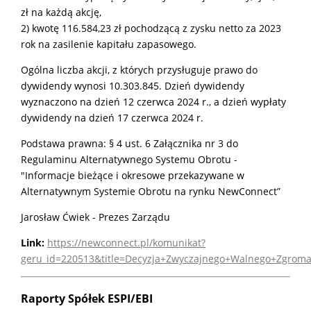
zł na każdą akcję,
2) kwotę 116.584,23 zł pochodzącą z zysku netto za 2023
rok na zasilenie kapitału zapasowego.
Ogólna liczba akcji, z których przysługuje prawo do
dywidendy wynosi 10.303.845. Dzień dywidendy
wyznaczono na dzień 12 czerwca 2024 r., a dzień wypłaty
dywidendy na dzień 17 czerwca 2024 r.
Podstawa prawna: § 4 ust. 6 Załącznika nr 3 do
Regulaminu Alternatywnego Systemu Obrotu -
"Informacje bieżące i okresowe przekazywane w
Alternatywnym Systemie Obrotu na rynku NewConnect”
Jarosław Ćwiek - Prezes Zarządu
Link:
https://newconnect.pl/komunikat?
geru_id=220513&title=Decyzja+Zwyczajnego+Walnego+Zgro
Raporty Spółek ESPI/EBI