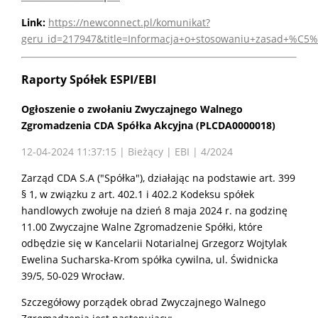
Link:
https://newconnect.pl/komunikat?
geru_id=217947&title=Informacja+o+stosowaniu+zasad+%
Raporty Spółek ESPI/EBI
Ogłoszenie o zwołaniu Zwyczajnego Walnego
Zgromadzenia CDA Spółka Akcyjna (PLCDA0000018)
12-04-2024 11:37:15 | Bieżący | EBI | 4/2024
Zarząd CDA S.A ("Spółka"), działając na podstawie art. 399
§ 1, w związku z art. 402.1 i 402.2 Kodeksu spółek
handlowych zwołuje na dzień 8 maja 2024 r. na godzinę
11.00 Zwyczajne Walne Zgromadzenie Spółki, które
odbędzie się w Kancelarii Notarialnej Grzegorz Wojtylak
Ewelina Sucharska-Krom spółka cywilna, ul. Świdnicka
39/5, 50-029 Wrocław.
Szczegółowy porządek obrad Zwyczajnego Walnego