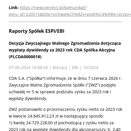
Link:
https://newconnect.pl/komunikat?
geru_id=220515&title=Uchwa%C5%82y+podj%C4%99te+przez
Raporty Spółek ESPI/EBI
Decyzja Zwyczajnego Walnego Zgromadzenia dotycząca
wypłaty dywidendy za 2023 rok CDA Spółka Akcyjna
(PLCDA0000018)
07-06-2024 14:08:58 | Bieżący | EBI | 10/2024
CDA S.A. ("Spółka") informuje, że w dniu 7 czerwca 2024 r.
Zwyczajne Walne Zgromadzenie Spółki ("ZWZ") podjęło
uchwałę nr 5 w sprawie podziału zysku za 2023 rok i
wypłaty dywidendy.
ZWZ postanowiło o przeznaczeniu zysku netto za 2023 rok
w kwocie 24.845.812,23 zł w następujący sposób:
1) kwotę 24.729.228,00 zł pochodzącą z zysku netto za
2023 rok na wypłatę dywidendy dla akcjonariuszy, tj. 2,40